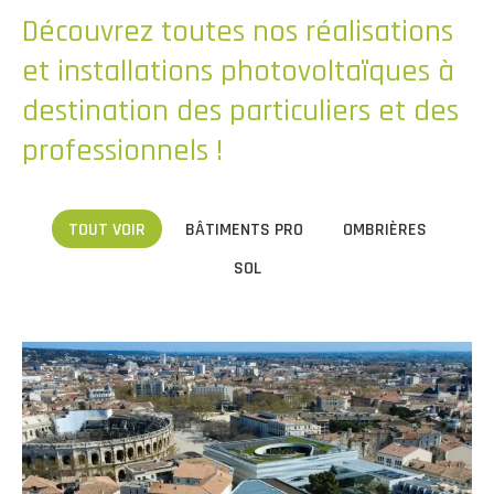
Découvrez toutes nos réalisations
et installations photovoltaïques à
destination des particuliers et des
professionnels !
TOUT VOIR
BÂTIMENTS PRO
OMBRIÈRES
SOL